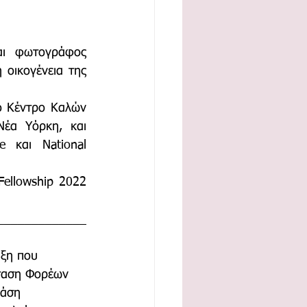
αι φωτογράφος 
οικογένεια της 
ο Κέντρο Καλών 
έα Υόρκη, και 
 και National 
ellowship 2022 
_____________
ξη που 
σταση Φορέων 
ράση 