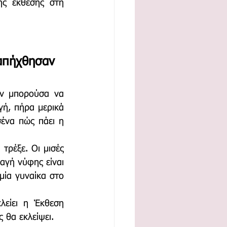
ς έκθεσης στη 
απήχθησαν 
ν μπορούσα να 
ή, πήρα μερικά 
ένα πώς πάει η 
τρέξε. Οι μισές 
γή νύφης είναι 
ία γυναίκα στο 
λείει η Έκθεση 
 θα εκλείψει.