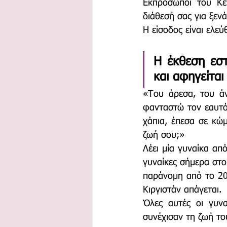
Εκπρόσωποι του Κέ
διάθεσή σας για ξεν
Η είσοδος είναι ελεύ
Η έκθεση εστ
και αφηγείται 
«Του άρεσα, του ά
φανταστώ τον εαυτό 
χάπια, έπεσα σε κώ
ζωή σου;»
Λέει μία γυναίκα από
γυναίκες σήμερα στο
παράνομη από το 201
Κιργιστάν απάγεται. 
Όλες αυτές οι γυνα
συνέχισαν τη ζωή το