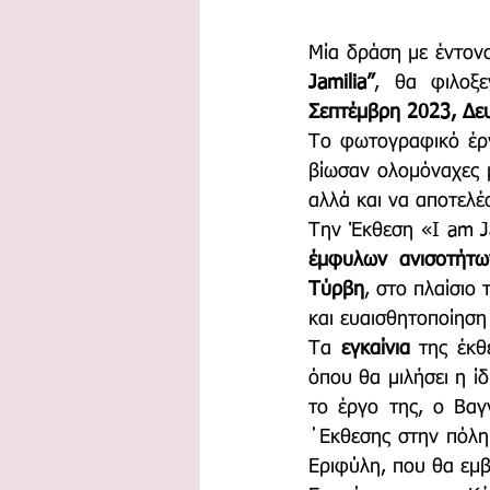
Μία δράση με έντονο
Jamilia”
, θα φιλοξε
Σεπτέμβρη 2023, Δευ
Το φωτογραφικό έργ
βίωσαν ολομόναχες μ
αλλά και να αποτελέσ
Την Έκθεση «I am J
έμφυλων ανισοτήτ
Τύρβη
, στο πλαίσιο
και ευαισθητοποίηση
Τα 
εγκαίνια
 της έκθ
όπου θα μιλήσει η ί
το έργο της, ο Βαγ
΄Εκθεσης στην πόλη
Εριφύλη, που θα εμ