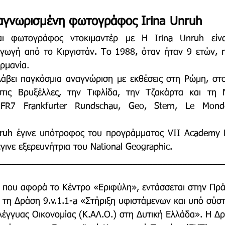
αγνωρισμένη φωτογράφος Irina Unruh
αι φωτογράφος ντοκιμαντέρ με Η Irina Unruh είν
γωγή από το Κιργιστάν. Το 1988, όταν ήταν 9 ετών, η 
ρμανία.
λάβει παγκόσμια αναγνώριση με εκθέσεις στη Ρώμη, στ
ις Βρυξέλλες, την Τιφλίδα, την Τζακάρτα και τη Ν
 FR7 Frankfurter Rundschau, Geo, Stern, Le Monde
nruh έγινε υπότροφος του προγράμματος VII Academy F
 έγινε εξερευνήτρια του National Geographic.
_____________________________________________
ς που αφορά το Κέντρο «Εριφύλη», εντάσσεται στην Πρά
 τη Δράση 9.v.1.1-a «Στήριξη υφιστάμενων και υπό σύ
λέγγυας Οικονομίας (Κ.ΑΛ.Ο.) στη Δυτική Ελλάδα». Η Δ