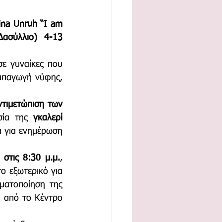
na Unruh “I am 
ασύλλιο) 4-13 
ε γυναίκες που 
απαγωγή νύφης, 
ντιμετώπιση των 
σία της 
γκαλερί 
 για ενημέρωση 
στις 8:30 μ.μ.
, 
ο εξωτερικό για 
ματοποίηση της 
 από το Κέντρο 