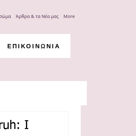
 σώμα
Άρθρα & τα Νέα μας
More
ΕΠΙΚΟΙΝΩΝΙΑ
ν
uh: I