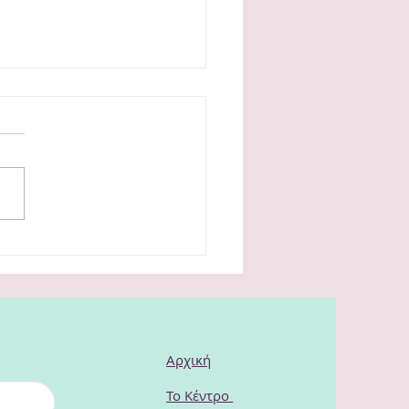
τηση με αφορμή την
ία «Ρόμα» - ένα
τούργημα για τα
ιώματα των γυναικών
Αρχική
Το Κέντρο