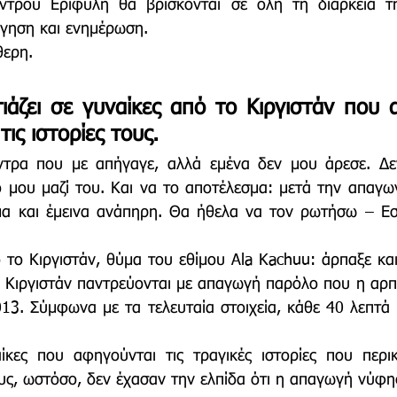
ντρου Εριφύλη θα βρίσκονται σε όλη τη διάρκεια τη
άγηση και ενημέρωση.
θερη.
ιάζει σε γυναίκες από το Κιργιστάν που 
τις ιστορίες τους.
ντρα που με απήγαγε, αλλά εμένα δεν μου άρεσε. Δε
μου μαζί του. Και να το αποτέλεσμα: μετά την απαγωγ
μα και έμεινα ανάπηρη. Θα ήθελα να τον ρωτήσω – Εσ
 το Κιργιστάν, θύμα του εθίμου Ala Kachuu: άρπαξε και 
 Κιργιστάν παντρεύονται με απαγωγή παρόλο που η αρπα
3. Σύμφωνα με τα τελευταία στοιχεία, κάθε 40 λεπτά μ
ίκες που αφηγούνται τις τραγικές ιστορίες που περικ
υς, ωστόσο, δεν έχασαν την ελπίδα ότι η απαγωγή νύφης