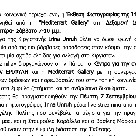
 κοινωνικό περιεχόμενο, η 
Έκθεση Φωτογραφίας της Iri
νηθεί
από τη 
"Μediterrart Gallery"
 στη 
Δεξαμενή (Δ
τέρα- Σάββατο 7-10 μ.μ.
ο της Κιργιστανής 
Irina Unruh 
θέλει να δώσει φωνή σ
ία από τις πιο βάρβαρες παραδόσεις στον κόσμο: την 
ει μία αχτίδα ελπίδας για αλλαγή στο Κιργιστάν.
amilia» διοργανώνουν στην Πάτρα το 
Κέντρο για την α
ων ΕΡΙΦΥΛΗ 
και η 
Μediterrart Gallery
 με τη συνεργα
 των δράσεων και παρεμβάσεών του στην τοπική κοινωνία
 στα έμφυλα ζητήματα και τα ανθρώπινα δικαιώματα. 
εσης θα πραγματοποιηθούν την 
Πέμπτη 7 Σεπτεμβρίου 
δια η φωτογράφος 
Irina Unruh
 μέσω live streaming από τ
γέλης Πολίτης που συνέβαλε τα μέγιστα για την πραγ
 μας, και η Σταυρούλα Κορδέλλα και ο Βασίλης Μάρκου
βαθύνουν στην έμφυλη διάσταση της Έκθεσης. 