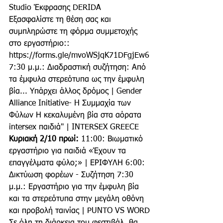
Studio Έκφρασης DERIDA
Εξασφαλίστε τη θέση σας και 
συμπληρώστε τη φόρμα συμμετοχής 
στο εργαστήριο:: 
https://forms.gle/mvoWSjqK71DFgjEw6
7:30 μ.μ.: Διαδραστική συζήτηση: Από 
τα έμφυλα στερεότυπα ως την έμφυλη 
βία... Υπάρχει άλλος δρόμος | Gender 
Alliance Initiative- H Συμμαχία των 
Φύλων Η κεκαλυμένη βία στα αόρατα 
intersex παιδιά" | INTERSEX GREECE
Κυριακή 2/10 πρωί:
 11:00: Βιωματικό 
εργαστήριο για παιδιά «Έχουν τα 
επαγγέλματα φύλο;» | ΕΡΙΦΥΛΗ 6:00: 
Δικτύωση φορέων - Συζήτηση 7:30 
μ.μ.: Εργαστήριο για την έμφυλη βία 
και τα στερεότυπα στην μεγάλη οθόνη 
και προβολή ταινίας | PUNTO VS WORD