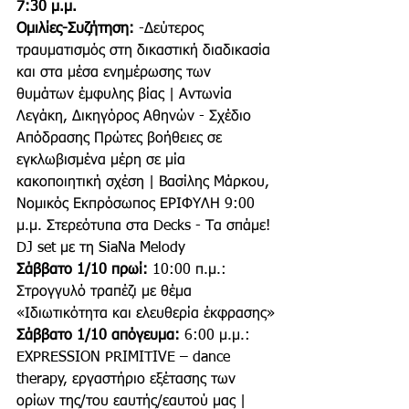
7:30 μ.μ.
Ομιλίες-Συζήτηση:
 -Δεύτερος 
τραυματισμός στη δικαστική διαδικασία 
και στα μέσα ενημέρωσης των 
θυμάτων έμφυλης βίας | Αντωνία 
Λεγάκη, Δικηγόρος Αθηνών - Σχέδιο 
Απόδρασης Πρώτες βοήθειες σε 
εγκλωβισμένα μέρη σε μία 
κακοποιητική σχέση | Βασίλης Μάρκου, 
Νομικός Εκπρόσωπος ΕΡΙΦΥΛΗ 9:00 
μ.μ. Στερεότυπα στα Decks - Τα σπάμε! 
DJ set με τη SiaNa Melody
Σάββατο 1/10 πρωί:
 10:00 π.μ.: 
Στρογγυλό τραπέζι με θέμα 
«Ιδιωτικότητα και ελευθερία έκφρασης»
Σάββατο 1/10 απόγευμα:
 6:00 μ.μ.: 
EXPRESSION PRIMITIVE – dance 
therapy, εργαστήριο εξέτασης των 
ορίων της/του εαυτής/εαυτού μας | 