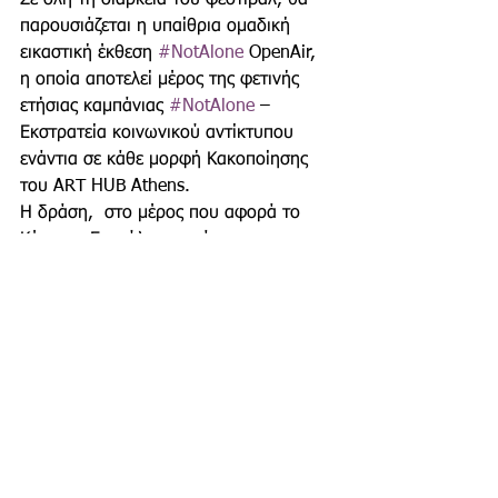
Σε όλη τη διάρκεια του φεστιβάλ, θα 
παρουσιάζεται η υπαίθρια ομαδική 
εικαστική έκθεση 
#NotAlone
 OpenAir, 
η οποία αποτελεί μέρος της φετινής 
ετήσιας καμπάνιας 
#NotAlone
 – 
Εκστρατεία κοινωνικού αντίκτυπου 
ενάντια σε κάθε μορφή Κακοποίησης 
του ART HUB Athens.
Η δράση,  στο μέρος που αφορά το 
Κέντρο «Εριφύλη», εντάσσεται στην 
Πράξη που χρηματοδοτείται από τη 
Δράση 9.v.1.1-a «Στήριξη υφιστάμενων 
και υπό σύσταση Φορέων Κοινωνικής 
και Αλληλέγγυας Οικονομίας (Κ.ΑΛ.Ο.) 
στη Δυτική Ελλάδα». Η Δράση 
χρηματοδοτείται από πόρους του 
Ευρωπαϊκού Κοινωνικού Ταμείου (ΕΚΤ) 
στο πλαίσιο του Επιχειρησιακού 
Προγράμματος «Δυτική Ελλάδα» 2014-