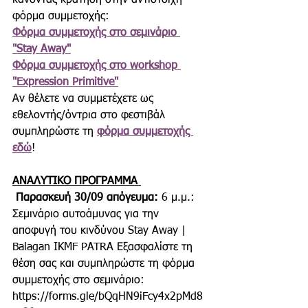
κάνοντας κράτηση στην αντίστοιχη 
φόρμα συμμετοχής:
Φόρμα συμμετοχής στο σεμινάριο 
"Stay Away"
Φόρμα συμμετοχής στο workshop 
"Expression Primitive"
Αν θέλετε να συμμετέχετε ως 
εθελοντής/όντρια στο φεστιβάλ 
συμπληρώστε τη 
φόρμα συμμετοχής 
εδώ
!
ΑΝΑΛΥΤΙΚΟ ΠΡΟΓΡΑΜΜΑ 
Παρασκευή 30/09 απόγευμα:
 6 μ.μ.: 
Σεμινάριο αυτοάμυνας για την 
αποφυγή του κινδύνου Stay Away | 
Balagan IKMF PATRA Εξασφαλίστε τη 
θέση σας και συμπληρώστε τη φόρμα 
συμμετοχής στο σεμινάριο: 
https://forms.gle/bQqHN9iFcy4x2pMd8