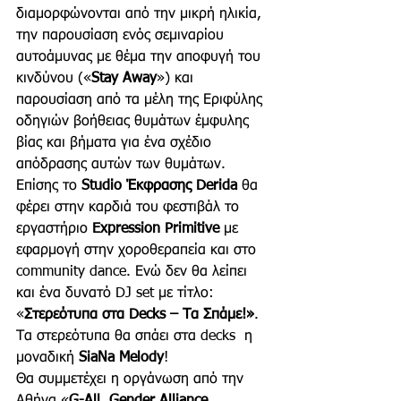
διαμορφώνονται από την μικρή ηλικία, 
την παρουσίαση ενός σεμιναρίου 
αυτοάμυνας με θέμα την αποφυγή του 
κινδύνου («
Stay Away
») και 
παρουσίαση από τα μέλη της Εριφύλης 
οδηγιών βοήθειας θυμάτων έμφυλης 
βίας και βήματα για ένα σχέδιο 
απόδρασης αυτών των θυμάτων. 
Επίσης το 
Studio Έκφρασης Derida
 θα 
φέρει στην καρδιά του φεστιβάλ το 
εργαστήριο 
Expression Primitive
 με 
εφαρμογή στην χοροθεραπεία και στο 
community dance. Ενώ δεν θα λείπει 
και ένα δυνατό DJ set με τίτλο: 
«
Στερεότυπα στα Decks – Τα Σπάμε!»
. 
Τα στερεότυπα θα σπάει στα decks  η 
μοναδική 
SiaNa Melody
!
Θα συμμετέχει η οργάνωση από την 