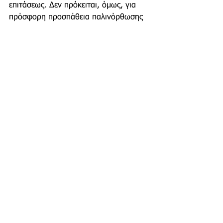
επιτάσεως. Δεν πρόκειται, όμως, για 
πρόσφορη προσπάθεια παλινόρθωσης 
του. Αφορά περισσότερο έναν 
σπασμωδικό και άναρθρο 
αντουανετισμό αρυόμενο από το τζάκι 
του πρωθυπουργού, που θα καταπέσει. 
[...] Στεκόμουν πάνω σ’ ένα λόφο κι 
είδα το Παλιό να πλησιάζει, μα ερχόταν 
σα Νέο. Σέρνονταν πάνω σε 
καινούργια δεκανίκια που κανένας δεν 
είχε ξαναδεί και βρωμούσε νέες 
μυρουδιές σαπίλας που κανείς δεν είχε 
ξαναμυρίσει [...]. Μπέρτολτ Μπρεχτ, 
1938 