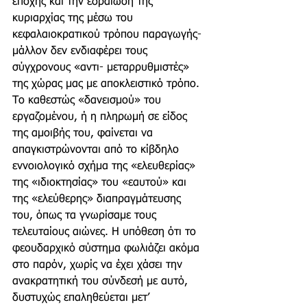
εποχής και την εδραίωση της 
κυριαρχίας της μέσω του 
κεφαλαιοκρατικού τρόπου παραγωγής- 
μάλλον δεν ενδιαφέρει τους 
σύγχρονους «αντι- μεταρρυθμιστές» 
της χώρας μας με αποκλειστικό τρόπο. 
Το καθεστώς «δανεισμού» του 
εργαζομένου, ή η πληρωμή σε είδος 
της αμοιβής του, φαίνεται να 
απαγκιστρώνονται από το κίβδηλο 
εννοιολογικό σχήμα της «ελευθερίας» 
της «ιδιοκτησίας» του «εαυτού» και 
της «ελεύθερης» διαπραγμάτευσης 
του, όπως τα γνωρίσαμε τους 
τελευταίους αιώνες. Η υπόθεση ότι το 
φεουδαρχικό σύστημα φωλιάζει ακόμα 
στο παρόν, χωρίς να έχει χάσει την 
ανακρατητική του σύνδεσή με αυτό, 
δυστυχώς επαληθεύεται μετ’ 